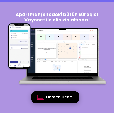
Apartman/sitedeki bütün süreçler
Vayonet ile elinizin altında!
Hemen Dene