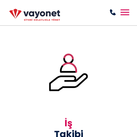
İş
Takibi