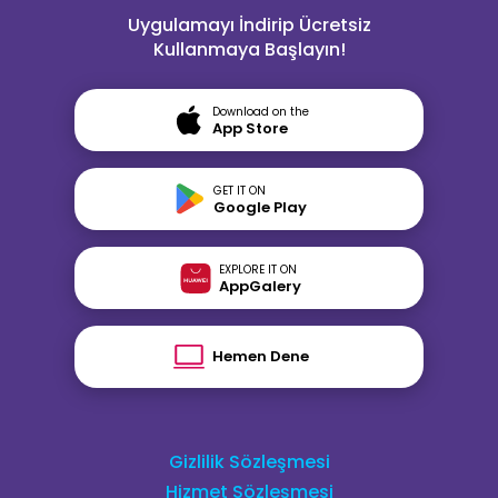
Uygulamayı İndirip Ücretsiz
Kullanmaya Başlayın!
Download on the
App Store
GET IT ON
Google Play
EXPLORE IT ON
AppGalery
Hemen Dene
Gizlilik Sözleşmesi
Hizmet Sözleşmesi