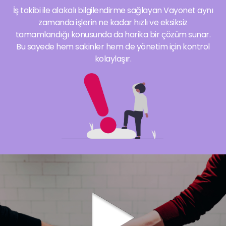
İş takibi ile alakalı bilgilendirme sağlayan Vayonet aynı
zamanda işlerin ne kadar hızlı ve eksiksiz
tamamlandığı konusunda da harika bir çözüm sunar.
Bu sayede hem sakinler hem de yönetim için kontrol
kolaylaşır.