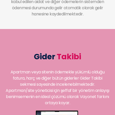
kabul edilen aidat ve diğer ödemelerin sistemden
ödenmesi durumunda gelir otomatik olarak gelir
hanesine kaydedilmektedir.
Gider
Takibi
Apartman veya sitenin ödemekle yükümlü olduğu
fatura, harç ve diğer bütün giderler Gider Takibi
sekmesi sayesinde incelenebilmektedir.
Apartman/site yöneticisi için şeffaf bir yönetim anlayışı
benimsemenin en ideal çözümü olarak Vayonet farkını
ortaya koyar.