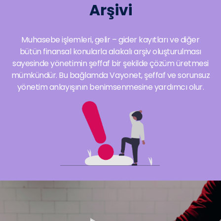
Arşivi
Muhasebe işlemleri, gelir – gider kayıtları ve diğer
bütün finansal konularla alakalı arşiv oluşturulması
sayesinde yönetimin şeffaf bir şekilde çözüm üretmesi
mümkündür. Bu bağlamda Vayonet, şeffaf ve sorunsuz
yönetim anlayışının benimsenmesine yardımcı olur.