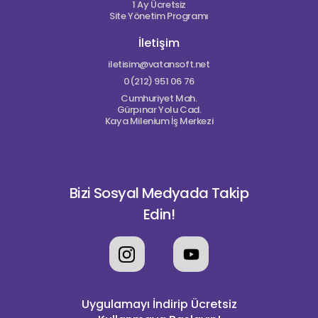
1 Ay Ücretsiz
Site Yönetim Programı
İletişim
iletisim@vatansoft.net
0(212) 951 06 76
Cumhuriyet Mah.
Gürpınar Yolu Cad.
Kaya Milenium İş Merkezi
Bizi Sosyal Medyada Takip
Edin!
Uygulamayı İndirip Ücretsiz