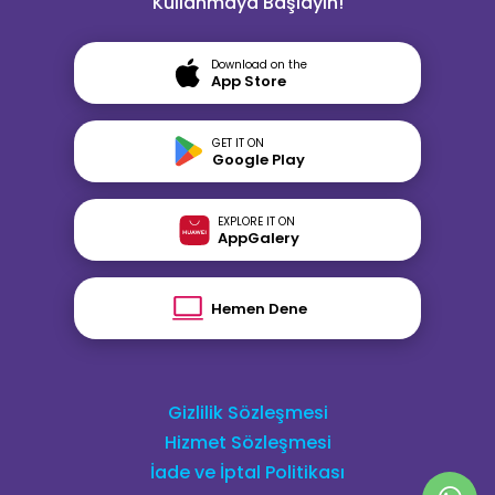
Kullanmaya Başlayın!
Download on the
App Store
GET IT ON
Google Play
EXPLORE IT ON
AppGalery
Hemen Dene
Gizlilik Sözleşmesi
Hizmet Sözleşmesi
İade ve İptal Politikası