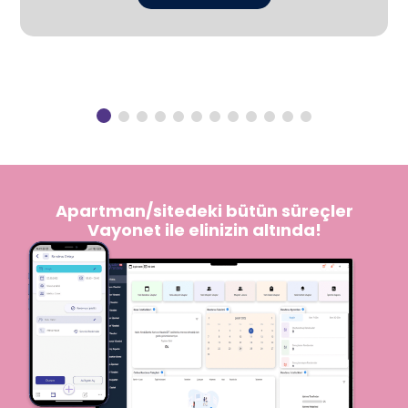
Apartman/sitedeki bütün süreçler
Vayonet ile elinizin altında!