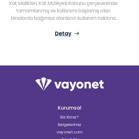
Kat Malikleri, Kat Mülkiyeti Kanunu çerçevesinde
tamamlanmış ve kullanımı başlamış olan
binalarda bağımsız alanların kullanım hakkına
sahip olan gerçek ya da tüzel kişilerdir. Bahse
konu kimselerin hak ve sorumluluklarını
Detay
düzenleyense Kat Mülkiyeti Kanunu olarak kabul
edilmektedir. Taşınmaza dair bütün bölümlerin
arsa payı nispetinde sahibi olarak kabul edilen
malikler aksi kararlaştırılmadıkça bu haklarını
kullanmakta özgürler. Bu nedenle de kat
maliklerinin hak ve sorumluluklarından söz
edilecekse kanun çerçevesindeki düzenlemeleri
ele almak her şeyden önemlidir.
Kurumsal
Biz Kimiz?
Belgelerimiz
vayonet.com