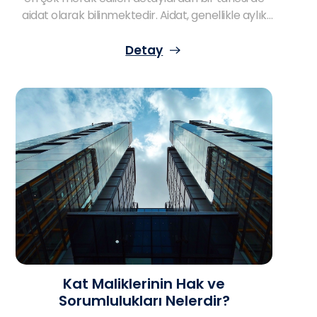
aidat olarak bilinmektedir. Aidat, genellikle aylık
olarak ödenen ve apartman – sitenin giderlerinin
karşılanması amacıyla talep edilmektedir.
Detay
Apartman ve sitede yaşayanların günlük
giderlerin karşılanması ve daha konforlu bir
yaşama ulaşmaları açısından söz konusu olan
aidat için pek çok soru işaretinden söz etmek
gerekir. Peki, aidat nasıl hesaplanır? Hangi
giderler aidata dahildir? Aidat ödenmezse ne
olur? İşte bu konuda bütün merak ettikleriniz!
Kat Maliklerinin Hak ve
Sorumlulukları Nelerdir?