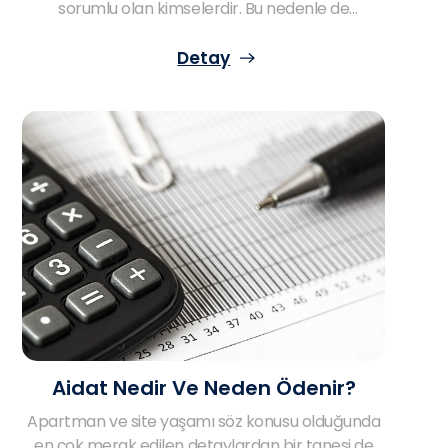
sorumlu olan kimselerdir. Bu nedenle de
apartman ve site yöneticilerinin sorumluluklarını
titiz bir şekilde değerlendirmek her şeyden
Detay
önemlidir. Bu çerçevede site sakinlerinin
apartman yönetimi ile alakalı işleyişi ele almaları
gerekir. Aşağıda apartman ve site yönetimi ile
alakalı bütün süreçleri değerlendirmek mümkün!
Aidat Nedir Ve Neden Ödenir?
Apartman ve site yaşamı söz konusu olduğunda
en çok merak edilen detaylardan bir tanesi de