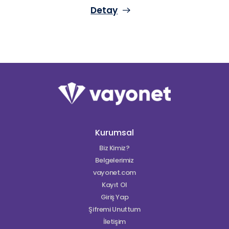
konu kimselerin hak ve sorumluluklarını
Detay
düzenleyense Kat Mülkiyeti Kanunu olarak kabul
edilmektedir. Taşınmaza dair bütün bölümlerin
arsa payı nispetinde sahibi olarak kabul edilen
malikler aksi kararlaştırılmadıkça bu haklarını
kullanmakta özgürler. Bu nedenle de kat
maliklerinin hak ve sorumluluklarından söz
edilecekse kanun çerçevesindeki düzenlemeleri
ele almak her şeyden önemlidir.
Kurumsal
Biz Kimiz?
Belgelerimiz
vayonet.com
Kayıt Ol
Giriş Yap
Şifremi Unuttum
İletişim