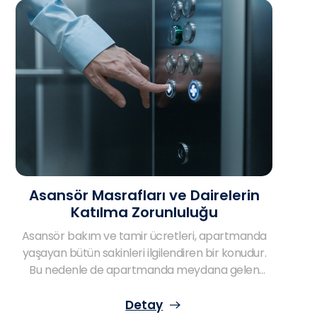
gerekir. Aşağıda apartman ve site yönetimi ile
alakalı bütün süreçleri değerlendirmek mümkün!
Asansör Masrafları ve Dairelerin
Katılma Zorunluluğu
Asansör bakım ve tamir ücretleri, apartmanda
yaşayan bütün sakinleri ilgilendiren bir konudur.
Bu nedenle de apartmanda meydana gelen
asansör arızaları ve tamir işlemleri masraflarla
ilgili soru işaretlerini de beraberinde
Detay