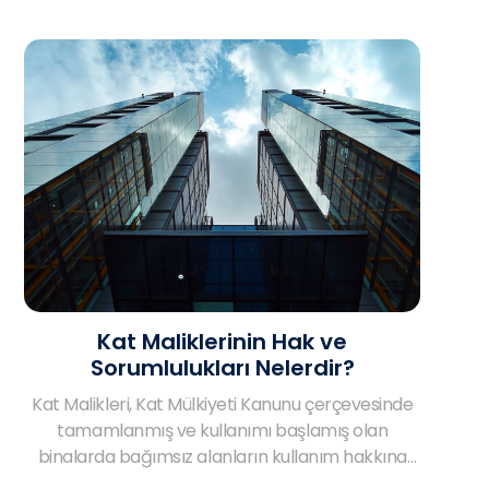
getirmektedir. Çünkü giriş kattaki dairelerin
asansörü kullanmaması gibi durumlardan
kaynaklı olarak asansör masrafları ile alakalı
değerlendirmeler yapılması gerekmektedir. Siz
de bir apartman sakini olarak bu konuda soru
işaretleri mi yaşıyorsunuz? O halde birbirinden
önemli detaylara daha yakından bir göz atın!
Kat Maliklerinin Hak ve
Sorumlulukları Nelerdir?
Kat Malikleri, Kat Mülkiyeti Kanunu çerçevesinde
tamamlanmış ve kullanımı başlamış olan
binalarda bağımsız alanların kullanım hakkına
sahip olan gerçek ya da tüzel kişilerdir. Bahse