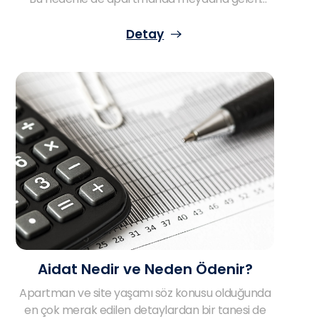
asansör arızaları ve tamir işlemleri masraflarla
ilgili soru işaretlerini de beraberinde
Detay
getirmektedir. Çünkü giriş kattaki dairelerin
asansörü kullanmaması gibi durumlardan
kaynaklı olarak asansör masrafları ile alakalı
değerlendirmeler yapılması gerekmektedir. Siz
de bir apartman sakini olarak bu konuda soru
işaretleri mi yaşıyorsunuz? O halde birbirinden
önemli detaylara daha yakından bir göz atın!
Aidat Nedir ve Neden Ödenir?
Apartman ve site yaşamı söz konusu olduğunda
en çok merak edilen detaylardan bir tanesi de