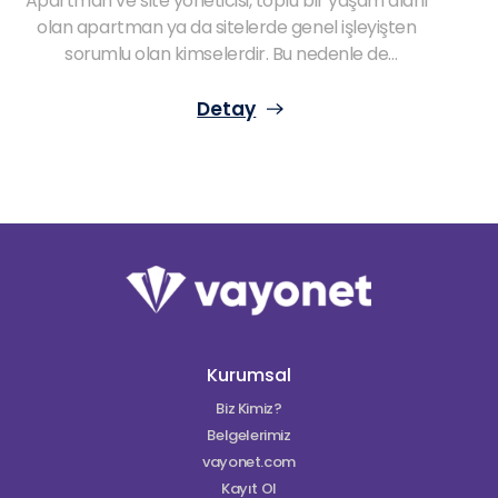
Apartman ve site yöneticisi, toplu bir yaşam alanı
olan apartman ya da sitelerde genel işleyişten
sorumlu olan kimselerdir. Bu nedenle de
apartman ve site yöneticilerinin sorumluluklarını
titiz bir şekilde değerlendirmek her şeyden
Detay
önemlidir. Bu çerçevede site sakinlerinin
apartman yönetimi ile alakalı işleyişi ele almaları
gerekir. Aşağıda apartman ve site yönetimi ile
alakalı bütün süreçleri değerlendirmek mümkün!
Kurumsal
Biz Kimiz?
Belgelerimiz
vayonet.com
Kayıt Ol