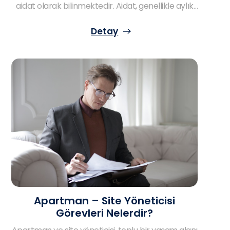
aidat olarak bilinmektedir. Aidat, genellikle aylık
olarak ödenen ve apartman – sitenin giderlerinin
karşılanması amacıyla talep edilmektedir.
Detay
Apartman ve sitede yaşayanların günlük
giderlerin karşılanması ve daha konforlu bir
yaşama ulaşmaları açısından söz konusu olan
aidat için pek çok soru işaretinden söz etmek
gerekir. Peki, aidat nasıl hesaplanır? Hangi
giderler aidata dahildir? Aidat ödenmezse ne
olur? İşte bu konuda bütün merak ettikleriniz!
Apartman – Site Yöneticisi
Görevleri Nelerdir?